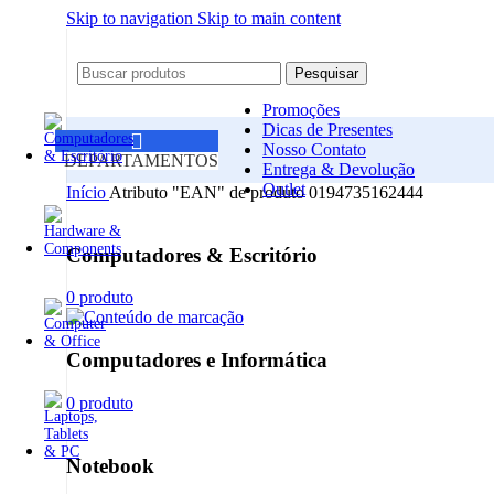
Skip to navigation
Skip to main content
Pesquisar
Promoções
Dicas de Presentes
Nosso Contato
DEPARTAMENTOS
Entrega & Devolução
Outlet
Início
Atributo "EAN" de produto
‎0194735162444
Computadores & Escritório
0 produto
Computadores e Informática
0 produto
Notebook