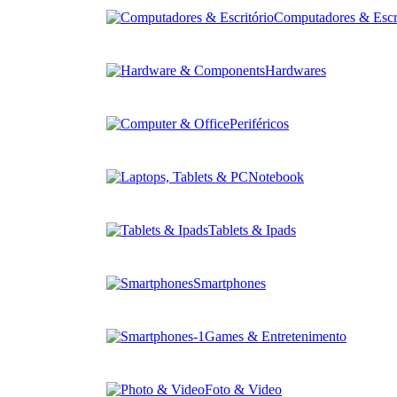
Computadores & Escri
Hardwares
Periféricos
Notebook
Tablets & Ipads
Smartphones
Games & Entretenimento
Foto & Video