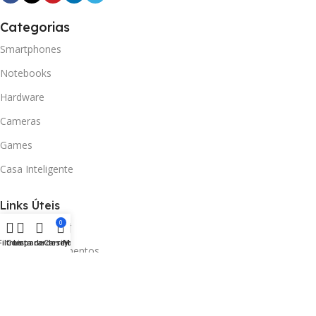
Categorias
Smartphones
Notebooks
Hardware
Cameras
Games
Casa Inteligente
Links Úteis
0
Como Comprar
Filtros
Comparar
Lista de desejos
Carrinho
Menu
Envios e Pagamentos
Trocas e Devoluções
Envio Comprovante PIX