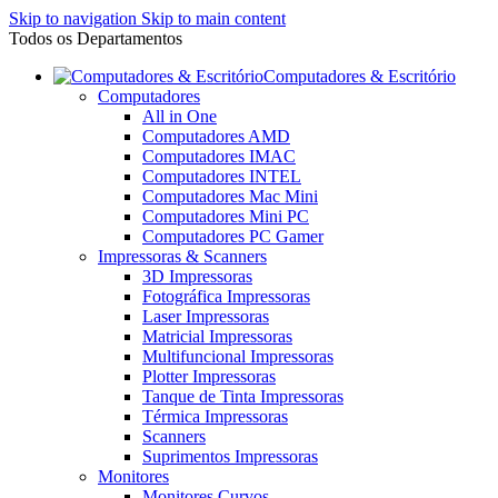
Skip to navigation
Skip to main content
Todos os Departamentos
Computadores & Escritório
Computadores
All in One
Computadores AMD
Computadores IMAC
Computadores INTEL
Computadores Mac Mini
Computadores Mini PC
Computadores PC Gamer
Impressoras & Scanners
3D Impressoras
Fotográfica Impressoras
Laser Impressoras
Matricial Impressoras
Multifuncional Impressoras
Plotter Impressoras
Tanque de Tinta Impressoras
Térmica Impressoras
Scanners
Suprimentos Impressoras
Monitores
Monitores Curvos