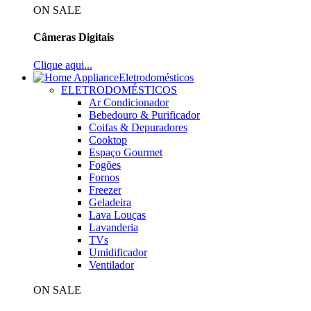
ON SALE
Câmeras Digitais
Clique aqui...
Eletrodomésticos
ELETRODOMÉSTICOS
Ar Condicionador
Bebedouro & Purificador
Coifas & Depuradores
Cooktop
Espaço Gourmet
Fogões
Fornos
Freezer
Geladeira
Lava Louças
Lavanderia
TVs
Umidificador
Ventilador
ON SALE