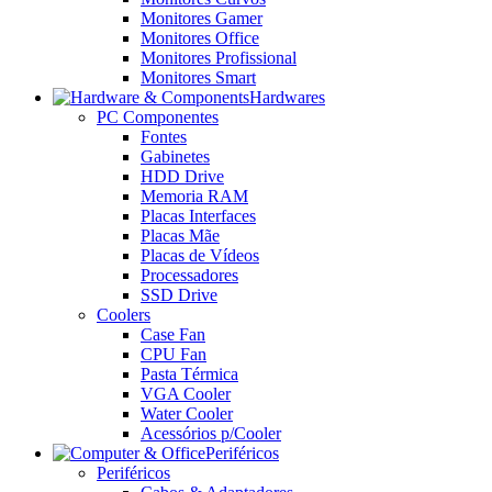
Monitores Gamer
Monitores Office
Monitores Profissional
Monitores Smart
Hardwares
PC Componentes
Fontes
Gabinetes
HDD Drive
Memoria RAM
Placas Interfaces
Placas Mãe
Placas de Vídeos
Processadores
SSD Drive
Coolers
Case Fan
CPU Fan
Pasta Térmica
VGA Cooler
Water Cooler
Acessórios p/Cooler
Periféricos
Periféricos