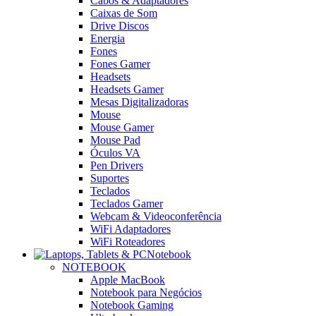
Cabos & Adaptadores
Caixas de Som
Drive Discos
Energia
Fones
Fones Gamer
Headsets
Headsets Gamer
Mesas Digitalizadoras
Mouse
Mouse Gamer
Mouse Pad
Óculos VA
Pen Drivers
Suportes
Teclados
Teclados Gamer
Webcam & Videoconferência
WiFi Adaptadores
WiFi Roteadores
Notebook
NOTEBOOK
Apple MacBook
Notebook para Negócios
Notebook Gaming