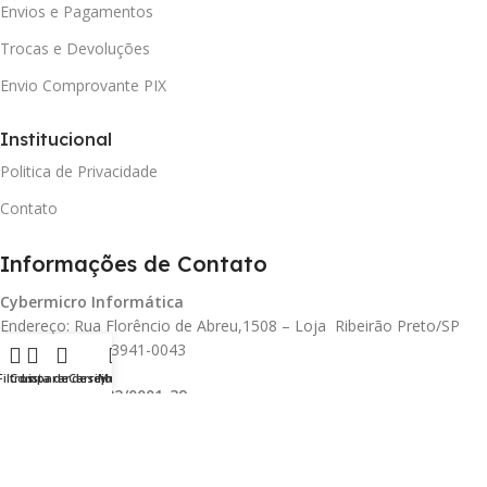
Envios e Pagamentos
Trocas e Devoluções
Envio Comprovante PIX
Institucional
Politica de Privacidade
Contato
Informações de Contato
Cybermicro Informática
Endereço: Rua Florêncio de Abreu,1508 – Loja Ribeirão Preto/SP
Telefone: (016) 3941-0043
Filtros
Comparar
Lista de desejos
Carrinho
Menu
CNPJ.
42.460.582/0001-39
(Sites: Giollo,Cybermicro e Gatotom)