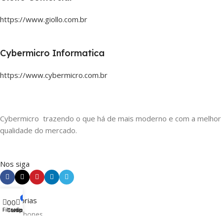
https://www.giollo.com.br
Cybermicro Informatica
https://www.cybermicro.com.br
Cybermicro trazendo o que há de mais moderno e com a melhor
qualidade do mercado.
Nos siga
Menu
0
Categorias
0
0
Filtros
Carrinho
Comparar
Lista de desejos
Smartphones