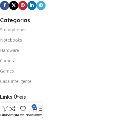
Categorias
Smartphones
Notebooks
Hardware
Cameras
Games
Casa Inteligente
Links Úteis
Como Comprar
0
Filtros
Comparar
Lista de desejos
Carrinho
Menu
Envios e Pagamentos
Trocas e Devoluções