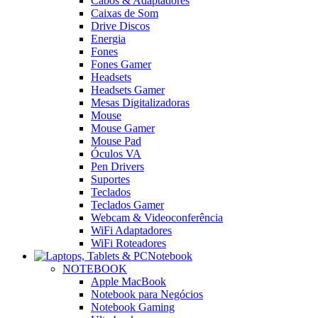
Cabos & Adaptadores
Caixas de Som
Drive Discos
Energia
Fones
Fones Gamer
Headsets
Headsets Gamer
Mesas Digitalizadoras
Mouse
Mouse Gamer
Mouse Pad
Óculos VA
Pen Drivers
Suportes
Teclados
Teclados Gamer
Webcam & Videoconferência
WiFi Adaptadores
WiFi Roteadores
Notebook
NOTEBOOK
Apple MacBook
Notebook para Negócios
Notebook Gaming