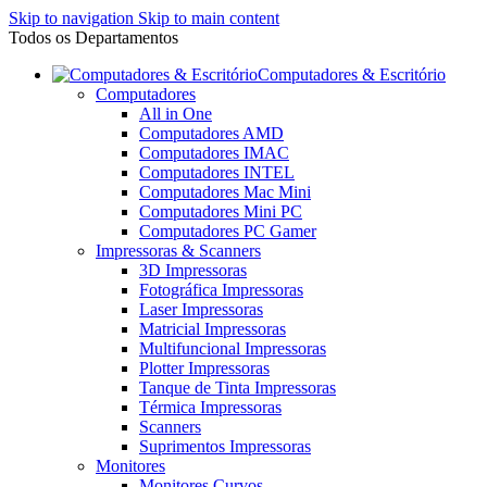
Skip to navigation
Skip to main content
Todos os Departamentos
Computadores & Escritório
Computadores
All in One
Computadores AMD
Computadores IMAC
Computadores INTEL
Computadores Mac Mini
Computadores Mini PC
Computadores PC Gamer
Impressoras & Scanners
3D Impressoras
Fotográfica Impressoras
Laser Impressoras
Matricial Impressoras
Multifuncional Impressoras
Plotter Impressoras
Tanque de Tinta Impressoras
Térmica Impressoras
Scanners
Suprimentos Impressoras
Monitores
Monitores Curvos