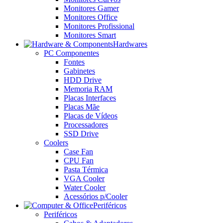
Monitores Gamer
Monitores Office
Monitores Profissional
Monitores Smart
Hardwares
PC Componentes
Fontes
Gabinetes
HDD Drive
Memoria RAM
Placas Interfaces
Placas Mãe
Placas de Vídeos
Processadores
SSD Drive
Coolers
Case Fan
CPU Fan
Pasta Térmica
VGA Cooler
Water Cooler
Acessórios p/Cooler
Periféricos
Periféricos