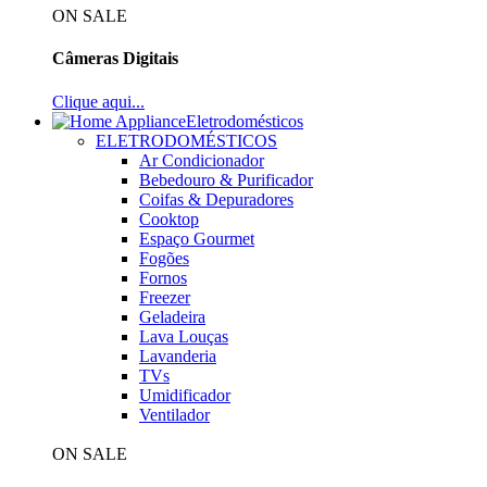
ON SALE
Câmeras Digitais
Clique aqui...
Eletrodomésticos
ELETRODOMÉSTICOS
Ar Condicionador
Bebedouro & Purificador
Coifas & Depuradores
Cooktop
Espaço Gourmet
Fogões
Fornos
Freezer
Geladeira
Lava Louças
Lavanderia
TVs
Umidificador
Ventilador
ON SALE