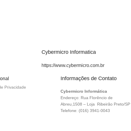
Cybermicro Informatica
https://www.cybermicro.com.br
Informações de Contato
ional
 de Privacidade
Cybermicro Informática
Endereço: Rua Florêncio de
Abreu,1508 – Loja Ribeirão Preto/SP
Telefone: (016) 3941-0043
CNPJ.
42.460.582/0001-39